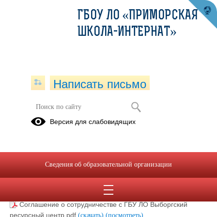
ГБОУ ЛО «ПРИМОРСКАЯ
ШКОЛА-ИНТЕРНАТ»
Написать письмо
Договоры образовательного
Версия для слабовидящих
учреждения о сотрудничестве
Договор с ЕКДЦ.pdf
(скачать)
(посмотреть)
Договор с Приморским краеведческаким музеем.pdf
Сведения об образовательной организации
(скачать)
(посмотреть)
Договор на оказание медицинских услуг.pdf
(скачать)
(посмотреть)
Соглашение о сотрудничестве с ГБУ ЛО Выборгский
ресурсный центр.pdf
(скачать)
(посмотреть)