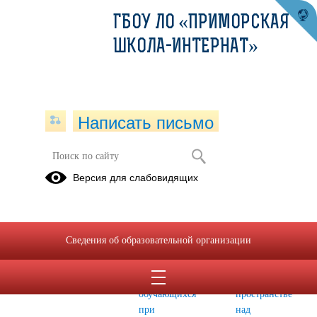
ГБОУ ЛО «ПРИМОРСКАЯ
ШКОЛА-ИНТЕРНАТ»
Написать письмо
Безопасность
Версия для слабовидящих
Противодействие
Алгоритмы
АЛГОРИТМ
идеологии
действий
ДЕЙСТВИЙ
терроризма
персонала
при
Сведения об образовательной организации
и
образовательной
обнаружении
экстремизма
организации
БПЛА в
и
воздушном
обучающихся
пространстве
при
над